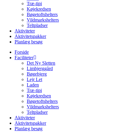
Træ-tipi
Køjekredsen
Bøgetoftshelters
Vildmarkshelters
Teltpladser
Aktiviteter
Aktivitetspakker
Planlæg besøg
Forside
Faciliteter
Det Ny Sletten
Limbjerggård
Bøgebjerg
Lejr Let
Laden
Træ-tipi
Køjekredsen
Bøgetoftshelters
Vildmarkshelters
Teltpladser
Aktiviteter
Aktivitetspakker
Planlæg besøg