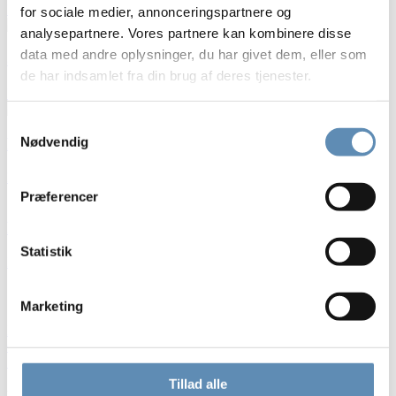
Læs mere »
for sociale medier, annonceringspartnere og
analysepartnere. Vores partnere kan kombinere disse
data med andre oplysninger, du har givet dem, eller som
5 grunde til at tage på Vinterlejr
de har indsamlet fra din brug af deres tjenester.
Læs mere »
Samtykkevalg
Nødvendig
Bliv klar til Landslejr på Sletten
Læs mere »
Præferencer
Fleksible sommerlejruger
Statistik
Læs mere »
Seneste indlæg
Marketing
Nem teltleje giver mere tid til fællesskab
6 gode grunde til at tage på sommerlejr
5 grunde til at tage på Vinterlejr
Tillad alle