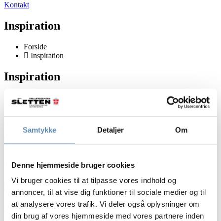
Kontakt
Inspiration
Forside
Inspiration
Inspiration
Mangler du inspiration til lejrturen? Herunder finder du gode bud
på, hvordan du laver en lejrtur, som sidder lige i skabet – uanset om
I kommer sommer eller vinter, eller om I er en stor eller lille gruppe,
som skal opleve lejrlivet.
Samtykke
Detaljer
Om
Nem teltleje giver mere tid til fællesskab
Denne hjemmeside bruger cookies
Læs mere »
Vi bruger cookies til at tilpasse vores indhold og
annoncer, til at vise dig funktioner til sociale medier og til
at analysere vores trafik. Vi deler også oplysninger om
6 gode grunde til at tage på sommerlejr
din brug af vores hjemmeside med vores partnere inden