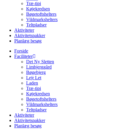
Træ-tipi
Køjekredsen
Bøgetoftshelters
Vildmarkshelters
Teltpladser
Aktiviteter
Aktivitetspakker
Planlæg besøg
Forside
Faciliteter
Det Ny Sletten
Limbjerggård
Bøgebjerg
Lejr Let
Laden
Træ-tipi
Køjekredsen
Bøgetoftshelters
Vildmarkshelters
Teltpladser
Aktiviteter
Aktivitetspakker
Planlæg besøg