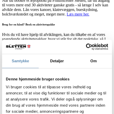
Når du booker et lejrophold på Friluftscenter Sletten, får du adgang
til vores mere end 30 aktiviteter ganske gratis - så længe I selv kan
afvikle dem. Lån vores kanoer, klatrevæggen, bueskydning,
bolchværkstedet og meget, meget mere.
Læs mere her.
Brug for en hånd? Book en aktivitetspakke
Hvis du vil have hjælp til afviklingen, kan du tilkøbe en af vores
spændende aktivitetspakker, hvor vi står for alt det praktiske, så I
kan koncentrere jer om det sjove.
Læs mere her.
Se vores lejrfaciliteter herunder.
Samtykke
Detaljer
Om
Det Ny Sletten
Denne hjemmeside bruger cookies
90 sovepladser fordelt på 6 hytter.
Vi bruger cookies til at tilpasse vores indhold og
Hovedbygning med køkken, fællesrum og pejsestue.
Spisepladser til 180+.
annoncer, til at vise dig funktioner til sociale medier og til
at analysere vores trafik. Vi deler også oplysninger om
Booking
din brug af vores hjemmeside med vores partnere inden
for sociale medier, annonceringspartnere og